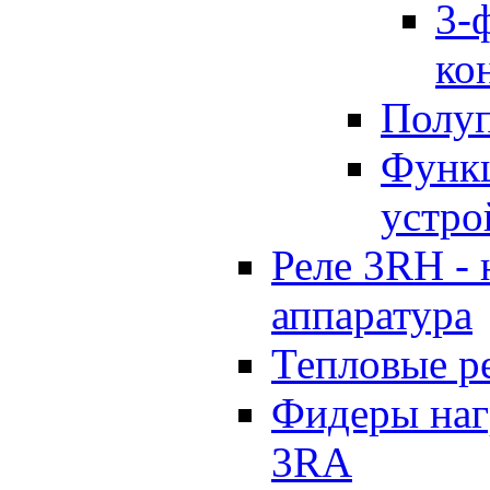
3-
ко
Полуп
Функц
устро
Реле 3RH -
аппаратура
Тепловые р
Фидеры наг
3RA