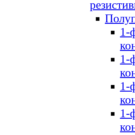
резистив
Полуп
1-
ко
1-
ко
1-
ко
1-
ко