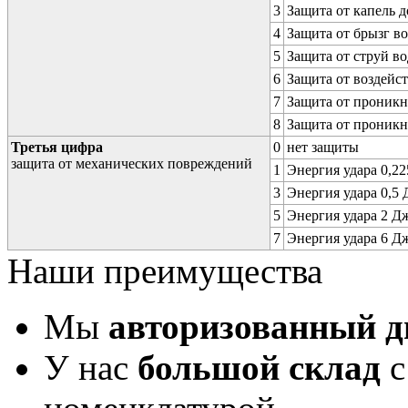
3
Защита от капель д
4
Защита от брызг в
5
Защита от струй в
6
Защита от воздейс
7
Защита от проникн
8
Защита от проникн
Третья цифра
0
нет защиты
защита от механических повреждений
1
Энергия удара 0,225
3
Энергия удара 0,5 Д
5
Энергия удара 2 Дж 
7
Энергия удара 6 Дж 
Наши преимущества
Мы
авторизованный 
У нас
большой склад
с