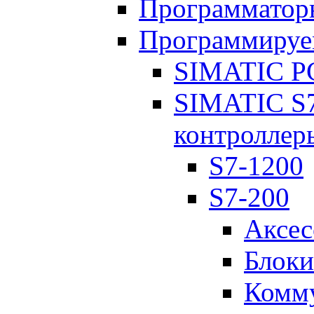
Программатор
Программируе
SIMATIC PC
SIMATIC S7
контроллер
S7-1200
S7-200
Аксес
Блоки
Комму