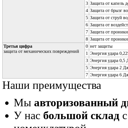
3
Защита от капель д
4
Защита от брызг в
5
Защита от струй в
6
Защита от воздейс
7
Защита от проникн
8
Защита от проникн
Третья цифра
0
нет защиты
защита от механических повреждений
1
Энергия удара 0,225
3
Энергия удара 0,5 Д
5
Энергия удара 2 Дж 
7
Энергия удара 6 Дж 
Наши преимущества
Мы
авторизованный 
У нас
большой склад
с