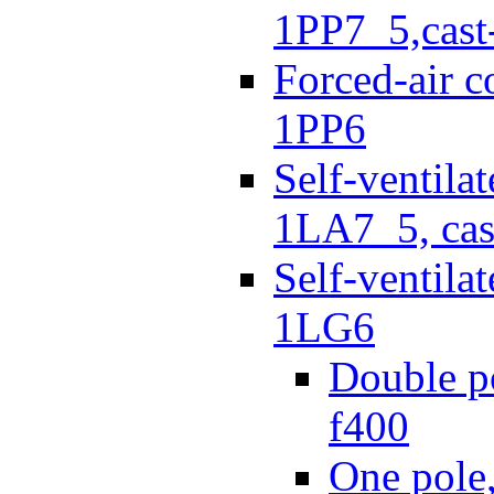
1PP7_5,cast-
Forced-air c
1PP6
Self-ventila
1LA7_5, cas
Self-ventila
1LG6
Double po
f400
One pole,