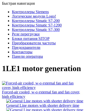
Быстрая навигация
Контроллеры Siemens
Логические модули Logo!
Контроллеры Simatic S7-200
Контроллеры Simatic S7-1200
Контроллеры Simatic S7-300
Реле перегрузки
Блоки питания SITOP
Преобразователи частоты
Предохранители
Контакторы
Панели оператора
1LE1 motor generation
Forced-air cooled, w-o external fan and fan cover,
high efficiency
General Line motors with shorter delivery time