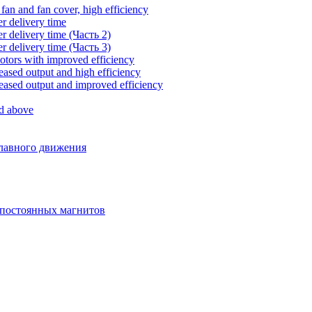
 fan and fan cover, high efficiency
r delivery time
r delivery time (Часть 2)
r delivery time (Часть 3)
otors with improved efficiency
reased output and high efficiency
reased output and improved efficiency
nd above
главного движения
 постоянных магнитов