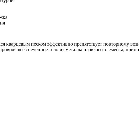
атурой
ржка
ния
мся кварцевым песком эффективно препятствует повторному во
проводящее спеченное тело из металла плавкого элемента, припо