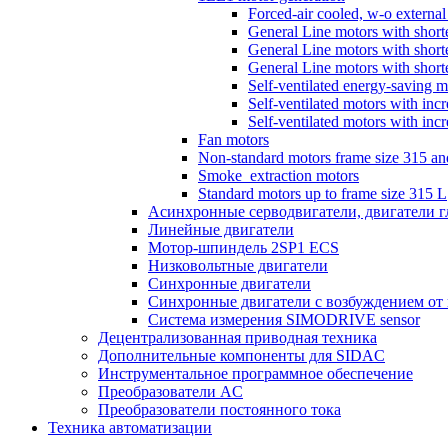
Forced-air cooled, w-o external
General Line motors with shorte
General Line motors with shorte
General Line motors with shorte
Self-ventilated energy-saving m
Self-ventilated motors with inc
Self-ventilated motors with inc
Fan motors
Non-standard motors frame size 315 a
Smoke_extraction motors
Standard motors up to frame size 315 L
Асинхронные серводвигатели, двигатели 
Линейные двигатели
Мотор-шпиндель 2SP1 ECS
Низковольтные двигатели
Синхронные двигатели
Синхронные двигатели с возбуждением от
Система измерения SIMODRIVE sensor
Децентрализованная приводная техника
Дополнительные компоненты для SIDAC
Инструментальное программное обеспечение
Преобразователи AC
Преобразователи постоянного тока
Техника автоматизации