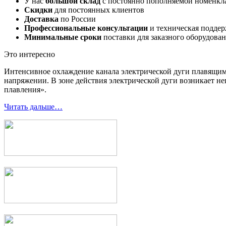
У нас
большой склад
с постоянно пополняемой номенкл
Скидки
для постоянных клиентов
Доставка
по России
Профессиональные консультации
и техническая подде
Минимальные сроки
поставки для заказного оборудова
Это интересно
Интенсивное охлаждение канала электрической дуги плавящи
напряжении. В зоне действия электрической дуги возникает не
плавления».
Читать дальше…