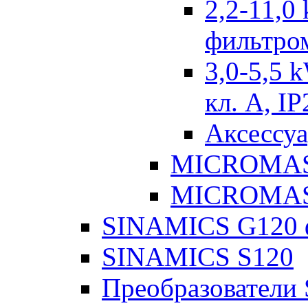
2,2-11,0
фильтром
3,0-5,5 
кл. А, IP
Аксессу
MICROMAS
MICROMAS
SINAMICS G120 
SINAMICS S120
Преобразовател