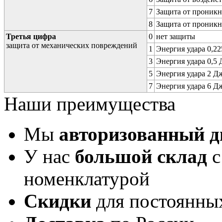
7
Защита от проникн
8
Защита от проникн
Третья цифра
0
нет защиты
защита от механических повреждений
1
Энергия удара 0,225
3
Энергия удара 0,5 Д
5
Энергия удара 2 Дж 
7
Энергия удара 6 Дж 
Наши преимущества
Мы
авторизованный 
У нас
большой склад
с
номенклатурой
Скидки
для постоянны