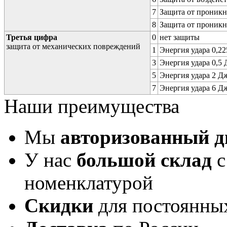
7
Защита от проникн
8
Защита от проникн
Третья цифра
0
нет защиты
защита от механических повреждений
1
Энергия удара 0,225
3
Энергия удара 0,5 Д
5
Энергия удара 2 Дж 
7
Энергия удара 6 Дж 
Наши преимущества
Мы
авторизованный 
У нас
большой склад
с
номенклатурой
Скидки
для постоянны