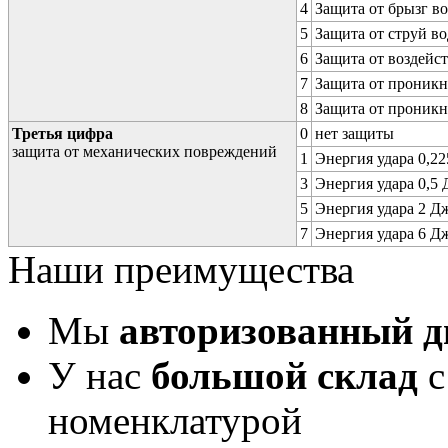
4
Защита от брызг в
5
Защита от струй в
6
Защита от воздейс
7
Защита от проникн
8
Защита от проникн
Третья цифра
0
нет защиты
защита от механических повреждений
1
Энергия удара 0,225
3
Энергия удара 0,5 Д
5
Энергия удара 2 Дж 
7
Энергия удара 6 Дж 
Наши преимущества
Мы
авторизованный 
У нас
большой склад
с
номенклатурой