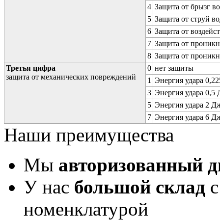
4
Защита от брызг в
5
Защита от струй в
6
Защита от воздейс
7
Защита от проникн
8
Защита от проникн
Третья цифра
0
нет защиты
защита от механических повреждений
1
Энергия удара 0,225
3
Энергия удара 0,5 Д
5
Энергия удара 2 Дж 
7
Энергия удара 6 Дж 
Наши преимущества
Мы
авторизованный 
У нас
большой склад
с
номенклатурой