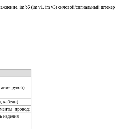
лаждение, im b5 (im v1, im v3) силовой/сигнальный штекер
сание рукой)
, кабели)
менты, провод)
ь изделия