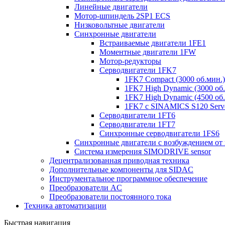
Линейные двигатели
Мотор-шпиндель 2SP1 ECS
Низковольтные двигатели
Синхронные двигатели
Встраиваемые двигатели 1FE1
Моментные двигатели 1FW
Мотор-редукторы
Серводвигатели 1FK7
1FK7 Compact (3000 об.мин.)
1FK7 High Dynamic (3000 об.
1FK7 High Dynamic (4500 об.
1FK7 с SINAMICS S120 Servo
Серводвигатели 1FT6
Серводвигатели 1FT7
Синхронные серводвигатели 1FS6
Синхронные двигатели с возбуждением от
Система измерения SIMODRIVE sensor
Децентрализованная приводная техника
Дополнительные компоненты для SIDAC
Инструментальное программное обеспечение
Преобразователи AC
Преобразователи постоянного тока
Техника автоматизации
Быстрая навигация