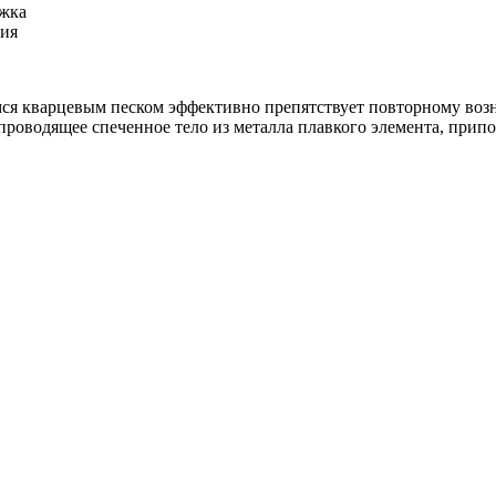
ржка
ния
мся кварцевым песком эффективно препятствует повторному во
проводящее спеченное тело из металла плавкого элемента, припо