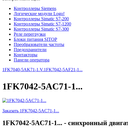
Контроллеры Siemens
Логические модули Logo!
Контроллеры Simatic S7-200
Контроллеры Simatic S7-1200
Контроллеры Simatic S7-300
Реле перегрузки
Блоки питания SITOP
Преобразователи частоты
Предохранители
Контакторы
Панели оператора
1FK7040-5AK71-1.V.
1FK7042-5AF21-1...
1FK7042-5AC71-1...
Заказать 1FK7042-5AC71-1...
1FK7042-5AC71-1... - синхронный двига