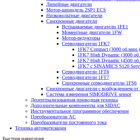
Линейные двигатели
Мотор-шпиндель 2SP1 ECS
Низковольтные двигатели
Синхронные двигатели
Встраиваемые двигатели 1FE1
Моментные двигатели 1FW
Мотор-редукторы
Серводвигатели 1FK7
1FK7 Compact (3000 об.мин.)
1FK7 High Dynamic (3000 об.
1FK7 High Dynamic (4500 об.
1FK7 с SINAMICS S120 Servo
Серводвигатели 1FT6
Серводвигатели 1FT7
Синхронные серводвигатели 1FS6
Синхронные двигатели с возбуждением от
Система измерения SIMODRIVE sensor
Децентрализованная приводная техника
Дополнительные компоненты для SIDAC
Инструментальное программное обеспечение
Преобразователи AC
Преобразователи постоянного тока
Техника автоматизации
Быстрая навигация