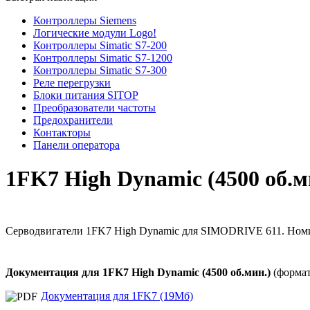
Контроллеры Siemens
Логические модули Logo!
Контроллеры Simatic S7-200
Контроллеры Simatic S7-1200
Контроллеры Simatic S7-300
Реле перегрузки
Блоки питания SITOP
Преобразователи частоты
Предохранители
Контакторы
Панели оператора
1FK7 High Dynamic (4500 об.м
Серводвигатели 1FK7 High Dynamic для SIMODRIVE 611. Номи
Документация для 1FK7 High Dynamic (4500 об.мин.)
(формат
Документация для 1FK7 (19Мб)