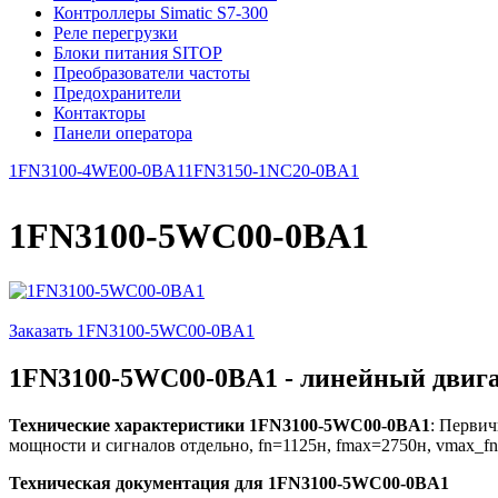
Контроллеры Simatic S7-300
Реле перегрузки
Блоки питания SITOP
Преобразователи частоты
Предохранители
Контакторы
Панели оператора
1FN3100-4WE00-0BA1
1FN3150-1NC20-0BA1
1FN3100-5WC00-0BA1
Заказать 1FN3100-5WC00-0BA1
1FN3100-5WC00-0BA1 - линейный двига
Технические характеристики 1FN3100-5WC00-0BA1
: Первич
мощности и сигналов отдельно, fn=1125н, fmax=2750н, vmax_f
Техническая документация для 1FN3100-5WC00-0BA1