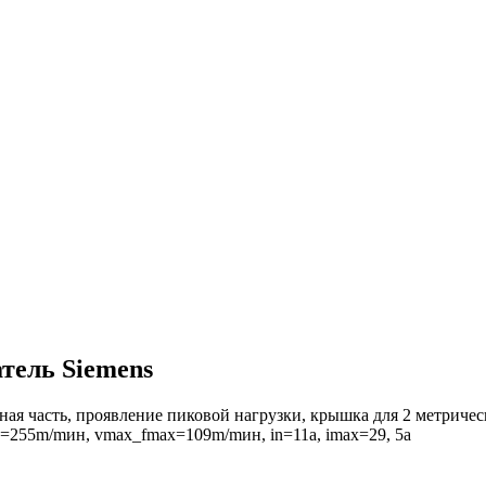
тель Siemens
ная часть, проявление пиковой нагрузки, крышка для 2 метрич
n=255m/mин, vmax_fmax=109m/mин, in=11a, imax=29, 5a