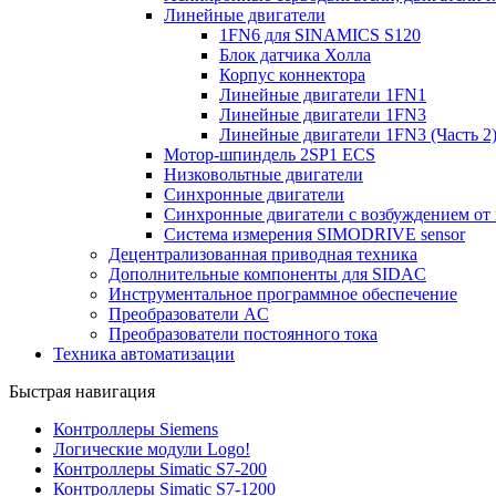
Линейные двигатели
1FN6 для SINAMICS S120
Блок датчика Холла
Корпус коннектора
Линейные двигатели 1FN1
Линейные двигатели 1FN3
Линейные двигатели 1FN3 (Часть 2
Мотор-шпиндель 2SP1 ECS
Низковольтные двигатели
Синхронные двигатели
Синхронные двигатели с возбуждением от
Система измерения SIMODRIVE sensor
Децентрализованная приводная техника
Дополнительные компоненты для SIDAC
Инструментальное программное обеспечение
Преобразователи AC
Преобразователи постоянного тока
Техника автоматизации
Быстрая навигация
Контроллеры Siemens
Логические модули Logo!
Контроллеры Simatic S7-200
Контроллеры Simatic S7-1200