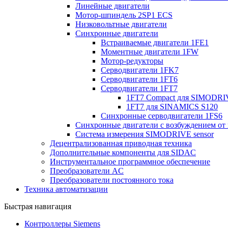
Линейные двигатели
Мотор-шпиндель 2SP1 ECS
Низковольтные двигатели
Синхронные двигатели
Встраиваемые двигатели 1FE1
Моментные двигатели 1FW
Мотор-редукторы
Серводвигатели 1FK7
Серводвигатели 1FT6
Серводвигатели 1FT7
1FT7 Compact для SIMODR
1FT7 для SINAMICS S120
Синхронные серводвигатели 1FS6
Синхронные двигатели с возбуждением от
Система измерения SIMODRIVE sensor
Децентрализованная приводная техника
Дополнительные компоненты для SIDAC
Инструментальное программное обеспечение
Преобразователи AC
Преобразователи постоянного тока
Техника автоматизации
Быстрая навигация
Контроллеры Siemens