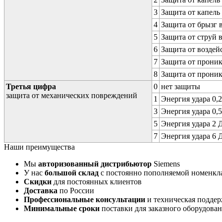
3
Защита от капель
4
Защита от брызг 
5
Защита от струй 
6
Защита от воздей
7
Защита от проник
8
Защита от прони
Третья цифра
0
нет защиты
защита от механических повреждений
1
Энергия удара 0,2
3
Энергия удара 0,5
5
Энергия удара 2 Д
7
Энергия удара 6 Д
Наши преимущества
Мы
авторизованный дистрибьютор
Siemens
У нас
большой склад
с постоянно пополняемой номенкл
Скидки
для постоянных клиентов
Доставка
по России
Профессиональные консультации
и техническая подде
Минимальные сроки
поставки для заказного оборудова