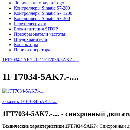
Логические модули Logo!
Контроллеры Simatic S7-200
Контроллеры Simatic S7-1200
Контроллеры Simatic S7-300
Реле перегрузки
Блоки питания SITOP
Преобразователи частоты
Предохранители
Контакторы
Панели оператора
1FT7034-1AK7.-1..1
1FT7036-5AK7.-....
1FT7034-5AK7.-....
Заказать 1FT7034-5AK7.-....
1FT7034-5AK7.-.... - синхронный двигат
Технические характеристики 1FT7034-5AK7-
: Синхронный дв