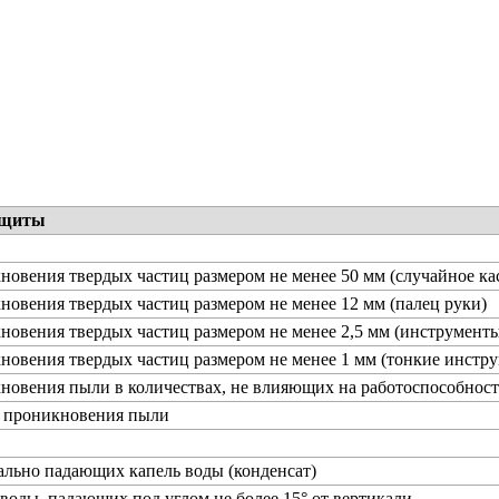
ащиты
новения твердых частиц размером не менее 50 мм (случайное ка
новения твердых частиц размером не менее 12 мм (палец руки)
новения твердых частиц размером не менее 2,5 мм (инструменты
новения твердых частиц размером не менее 1 мм (тонкие инстру
новения пыли в количествах, не влияющих на работоспособност
т проникновения пыли
ально падающих капель воды (конденсат)
 воды, падающих под углом не более 15° от вертикали