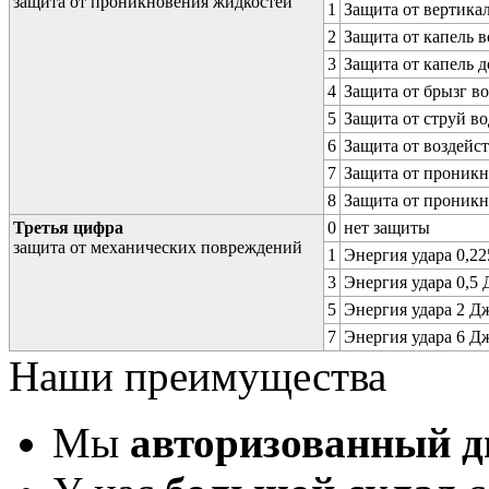
защита от проникновения жидкостей
1
Защита от вертика
2
Защита от капель в
3
Защита от капель д
4
Защита от брызг в
5
Защита от струй в
6
Защита от воздейс
7
Защита от проникн
8
Защита от проникн
Третья цифра
0
нет защиты
защита от механических повреждений
1
Энергия удара 0,225
3
Энергия удара 0,5 Д
5
Энергия удара 2 Дж 
7
Энергия удара 6 Дж 
Наши преимущества
Мы
авторизованный 