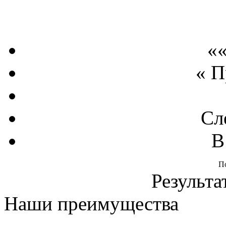
««
« 
Сл
В
П
Результа
Наши преимущества