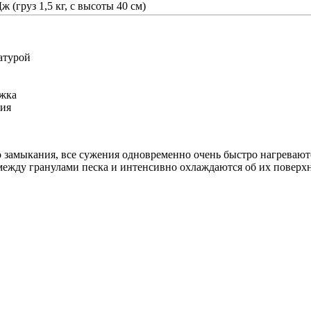
ж (груз 1,5 кг, с высоты 40 см)
атурой
ржка
ния
 замыкания, все сужения одновременно очень быстро нагреваютс
ежду гранулами песка и интенсивно охлаждаются об их поверхн