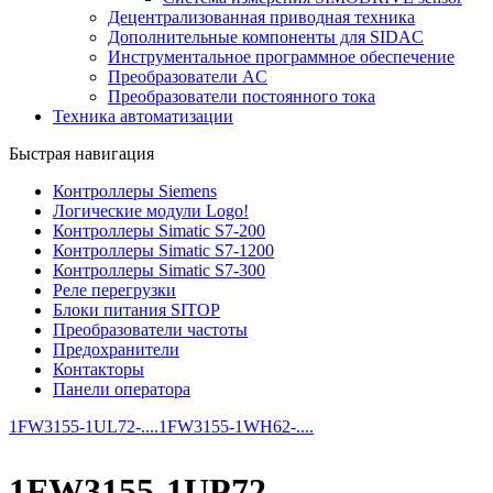
Децентрализованная приводная техника
Дополнительные компоненты для SIDAC
Инструментальное программное обеспечение
Преобразователи AC
Преобразователи постоянного тока
Техника автоматизации
Быстрая навигация
Контроллеры Siemens
Логические модули Logo!
Контроллеры Simatic S7-200
Контроллеры Simatic S7-1200
Контроллеры Simatic S7-300
Реле перегрузки
Блоки питания SITOP
Преобразователи частоты
Предохранители
Контакторы
Панели оператора
1FW3155-1UL72-....
1FW3155-1WH62-....
1FW3155-1UP72-....