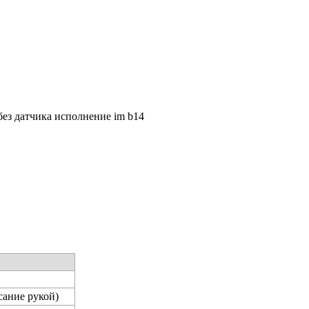
 без датчика исполнение im b14
сание рукой)