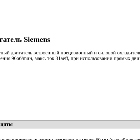
атель Siemens
ный двигатель встроенный прецизионный и силовой охладитель, 
ния 96об/mин, макс. ток 31aeff, при использовании прямых двиг
ащиты
новения твердых частиц размером не менее 50 мм (случайное ка