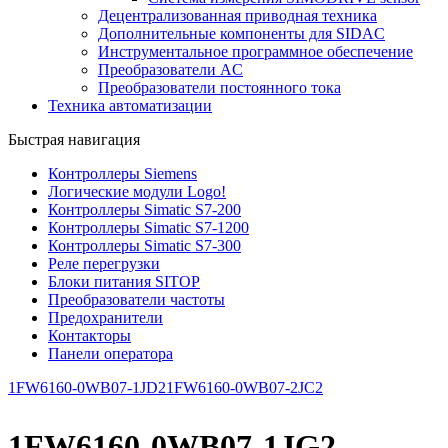
Децентрализованная приводная техника
Дополнительные компоненты для SIDAC
Инструментальное программное обеспечение
Преобразователи AC
Преобразователи постоянного тока
Техника автоматизации
Быстрая навигация
Контроллеры Siemens
Логические модули Logo!
Контроллеры Simatic S7-200
Контроллеры Simatic S7-1200
Контроллеры Simatic S7-300
Реле перегрузки
Блоки питания SITOP
Преобразователи частоты
Предохранители
Контакторы
Панели оператора
1FW6160-0WB07-1JD2
1FW6160-0WB07-2JC2
1FW6160-0WB07-1JG2