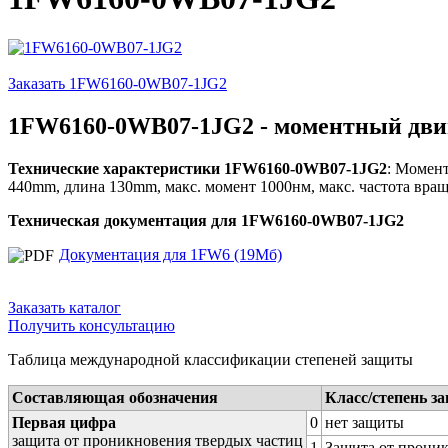
Заказать 1FW6160-0WB07-1JG2
1FW6160-0WB07-1JG2 - моментный двиг
Технические характеристики 1FW6160-0WB07-1JG2
: Момент
440mm, длина 130mm, макс. момент 1000нм, макс. частота враще
Техническая документация для 1FW6160-0WB07-1JG2
Документация для 1FW6 (19Мб)
Заказать каталог
Получить консультацию
Таблица международной классификации степеней защиты
Составляющая обозначения
Класс/степень з
Первая цифра
0
нет защиты
защита от проникновения твердых частиц
1
Защита от проник