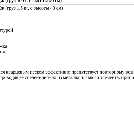
ж (груз 500 г, с высоты 40 см)
ж (груз 1,5 кг, с высоты 40 см)
атурой
ржка
ния
мся кварцевым песком эффективно препятствует повторному во
проводящее спеченное тело из металла плавкого элемента, припо