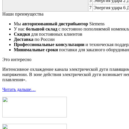
5
Энергия удара 2 Д
7
Энергия удара 6 Д
Наши преимущества
Мы
авторизованный дистрибьютор
Siemens
У нас
большой склад
с постоянно пополняемой номенкл
Скидки
для постоянных клиентов
Доставка
по России
Профессиональные консультации
и техническая подде
Минимальные сроки
поставки для заказного оборудова
Это интересно
Интенсивное охлаждение канала электрической дуги плавящи
напряжении. В зоне действия электрической дуги возникает не
плавления».
Читать дальше…