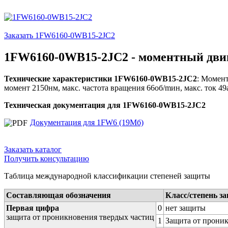
Заказать 1FW6160-0WB15-2JC2
1FW6160-0WB15-2JC2 - моментный двиг
Технические характеристики 1FW6160-0WB15-2JC2
: Момент
момент 2150нм, макс. частота вращения 66об/mин, макс. ток 49
Техническая документация для 1FW6160-0WB15-2JC2
Документация для 1FW6 (19Мб)
Заказать каталог
Получить консультацию
Таблица международной классификации степеней защиты
Составляющая обозначения
Класс/степень з
Первая цифра
0
нет защиты
защита от проникновения твердых частиц
1
Защита от проник