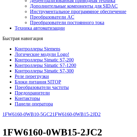
Децентрализованная приводная техника
Дополнительные компоненты для SIDAC
Инструментальное программное обеспечение
Преобразователи AC
Преобразователи постоянного тока
Техника автоматизации
Быстрая навигация
Контроллеры Siemens
Логические модули Logo!
Контроллеры Simatic S7-200
Контроллеры Simatic S7-1200
Контроллеры Simatic S7-300
Реле перегрузки
Блоки питания SITOP
Преобразователи частоты
Предохранители
Контакторы
Панели оператора
1FW6160-0WB10-5GC2
1FW6160-0WB15-2JD2
1FW6160-0WB15-2JC2