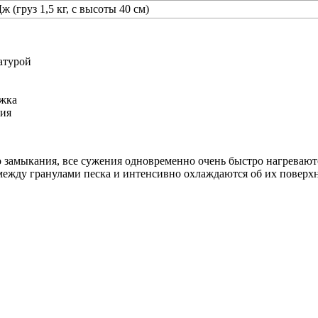
ж (груз 1,5 кг, с высоты 40 см)
атурой
ржка
ния
 замыкания, все сужения одновременно очень быстро нагреваютс
ежду гранулами песка и интенсивно охлаждаются об их поверхн