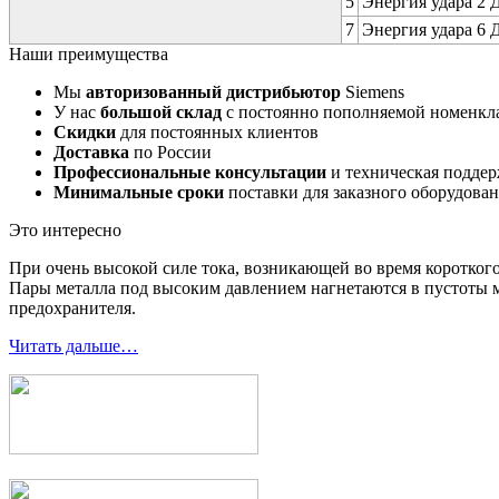
5
Энергия удара 2 Д
7
Энергия удара 6 Д
Наши преимущества
Мы
авторизованный дистрибьютор
Siemens
У нас
большой склад
с постоянно пополняемой номенкл
Скидки
для постоянных клиентов
Доставка
по России
Профессиональные консультации
и техническая подде
Минимальные сроки
поставки для заказного оборудова
Это интересно
При очень высокой силе тока, возникающей во время короткого
Пары металла под высоким давлением нагнетаются в пустоты м
предохранителя.
Читать дальше…