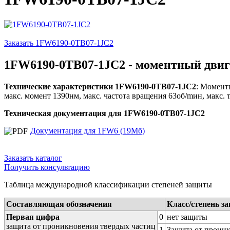
Заказать 1FW6190-0TB07-1JC2
1FW6190-0TB07-1JC2 - моментный двиг
Технические характеристики 1FW6190-0TB07-1JC2
: Момент
макс. момент 1390нм, макс. частота вращения 63об/mин, макс. 
Техническая документация для 1FW6190-0TB07-1JC2
Документация для 1FW6 (19Мб)
Заказать каталог
Получить консультацию
Таблица международной классификации степеней защиты
Составляющая обозначения
Класс/степень з
Первая цифра
0
нет защиты
защита от проникновения твердых частиц
1
Защита от проник