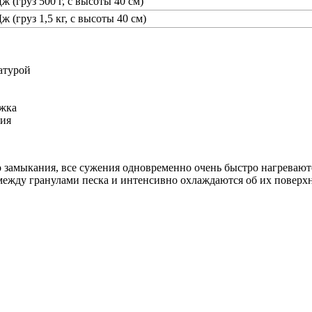
ж (груз 500 г, с высоты 40 см)
ж (груз 1,5 кг, с высоты 40 см)
атурой
ржка
ния
 замыкания, все сужения одновременно очень быстро нагреваютс
ежду гранулами песка и интенсивно охлаждаются об их поверхн