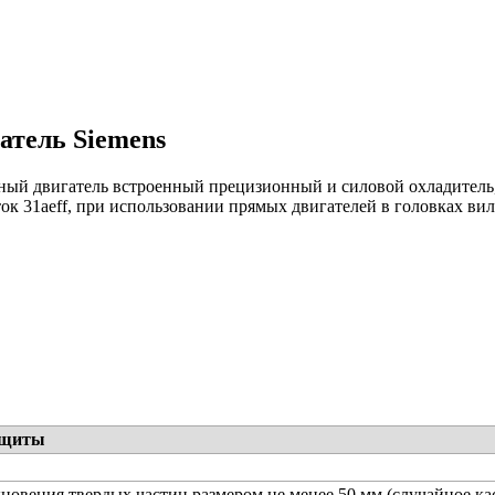
атель Siemens
ный двигатель встроенный прецизионный и силовой охладитель,
ток 31aeff, при использовании прямых двигателей в головках вил
ащиты
новения твердых частиц размером не менее 50 мм (случайное ка