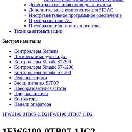
Децентрализованная приводная техника
Дополнительные компоненты для SIDAC
Инструментальное программное обеспечение
Преобразователи AC
Преобразователи постоянного тока
Техника автоматизации
Быстрая навигация
Контроллеры Siemens
Логические модули Logo!
Контроллеры Simatic S7-200
Контроллеры Simatic S7-1200
Контроллеры Simatic S7-300
Реле перегрузки
Блоки питания SITOP
Преобразователи частоты
Предохранители
Контакторы
Панели оператора
1FW6190-0TB05-2JD2
1FW6190-0TB07-1JD2
1FW6190-0TB07-1JC2