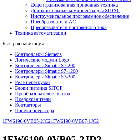
Децентрализованная приводная техника
Дополнительные компоненты для SIDAC
Инструментальное программное обеспечение
Преобразователи AC
Преобразователи постоянного тока
Техника автоматизации
Быстрая навигация
Контроллеры Siemens
Логические модули Logo!
Контроллеры Simatic S7-200
Контроллеры Simatic S7-1200
Контроллеры Simatic S7-300
Реле перегрузки
Блоки питания SITOP
Преобразователи частоты
Предохранители
Контакторы
Панели оператора
1FW6190-0VB05-2JC2
1FW6190-0VB07-1JC2
1FW6190-0VB05-2JD2