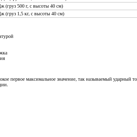
ж (груз 500 г, с высоты 40 см)
ж (груз 1,5 кг, с высоты 40 см)
атурой
ржка
ния
окое первое максимальное значение, так называемый ударный то
ции.