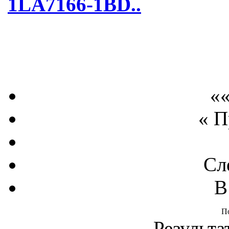
1LA7166-1BD..
««
« 
Сл
В
П
Результа