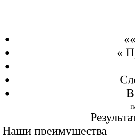
««
« 
Сл
В
П
Результа
Наши преимущества