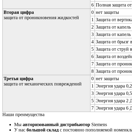
6
Полная защита о
Вторая цифра
0
нет защиты
защита от проникновения жидкостей
1
Защита от вертик
2
Защита от капель
3
Защита от капель
4
Защита от брызг 
5
Защита от струй 
6
Защита от воздей
7
Защита от проник
8
Защита от прони
Третья цифра
0
нет защиты
защита от механических повреждений
1
Энергия удара 0,2
3
Энергия удара 0,5
5
Энергия удара 2 Д
7
Энергия удара 6 Д
Наши преимущества
Мы
авторизованный дистрибьютор
Siemens
У нас
большой склад
с постоянно пополняемой номенкл