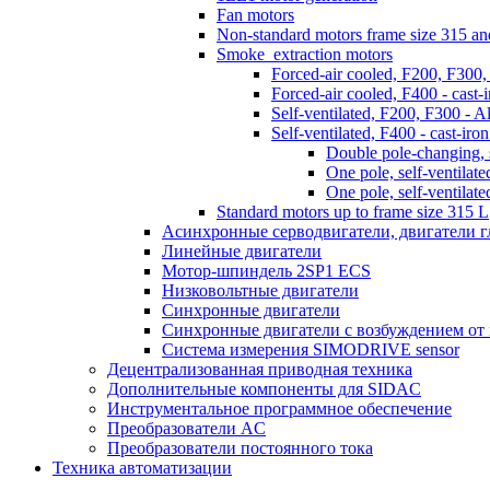
Fan motors
Non-standard motors frame size 315 a
Smoke_extraction motors
Forced-air cooled, F200, F300,
Forced-air cooled, F400 - cast-
Self-ventilated, F200, F300 - A
Self-ventilated, F400 - cast-ir
Double pole-changing, s
One pole, self-ventilate
One pole, self-ventilate
Standard motors up to frame size 315 L
Асинхронные серводвигатели, двигатели 
Линейные двигатели
Мотор-шпиндель 2SP1 ECS
Низковольтные двигатели
Синхронные двигатели
Синхронные двигатели с возбуждением от
Система измерения SIMODRIVE sensor
Децентрализованная приводная техника
Дополнительные компоненты для SIDAC
Инструментальное программное обеспечение
Преобразователи AC
Преобразователи постоянного тока
Техника автоматизации