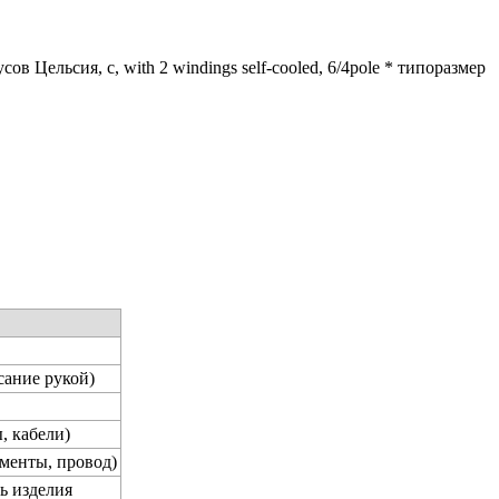
дусов Цельсия, c, with 2 windings self-cooled, 6/4pole * типоразмер
сание рукой)
, кабели)
менты, провод)
ь изделия