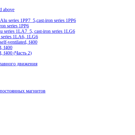
nd above
 Alu series 1PP7_5,cast-iron series 1PP6
iron series 1PP6
lu series 1LA7_5, cast-iron series 1LG6
on series 1LA6, 1LG6
elf-ventilated, f400
d, f400
d, f400 (Часть 2)
главного движения
 постоянных магнитов