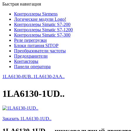
Быстрая навигация
Контроллеры Siemens
Логические модули Logo!
Контроллеры Simatic S7-200
Контроллеры Simatic S7-1200
Контроллеры Simatic S7-300
Реле перегрузки
Блоки питания SITOP
Преобразователи частоты
Предохранители
Контакторы
Панели оператора
1LA6130-0UB..
1LA6130-2AA..
1LA6130-1UD..
Заказать 1LA6130-1UD..
1LA6130-1UD.. - низковольтный двигате