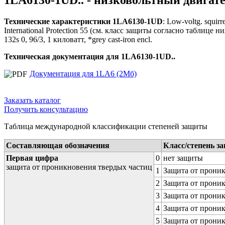
Технические характеристики 1LA6130-1UD
: Low-voltg. squirr
International Protection 55 (см. класс защиты согласно таблице ниж
132s 0, 96/3, 1 киловатт, *grey cast-iron encl.
Техническая документация для 1LA6130-1UD..
Документация для 1LA6 (2Мб)
Заказать каталог
Получить консультацию
Таблица международной классификации степеней защиты
Составляющая обозначения
Класс/степень з
Первая цифра
0
нет защиты
защита от проникновения твердых частиц
1
Защита от проник
2
Защита от проник
3
Защита от проник
4
Защита от проник
5
Защита от проник