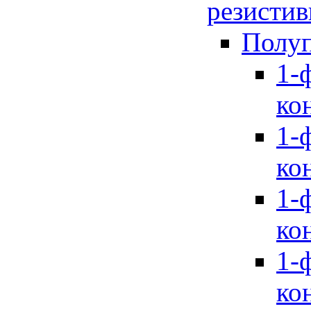
резистив
Полуп
1-
ко
1-
ко
1-
ко
1-
ко