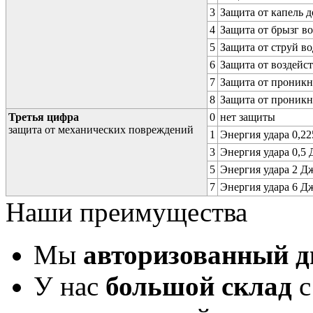
3
Защита от капель д
4
Защита от брызг в
5
Защита от струй в
6
Защита от воздейс
7
Защита от проникн
8
Защита от проникн
Третья цифра
0
нет защиты
защита от механических повреждений
1
Энергия удара 0,225
3
Энергия удара 0,5 Д
5
Энергия удара 2 Дж 
7
Энергия удара 6 Дж 
Наши преимущества
Мы
авторизованный 
У нас
большой склад
с