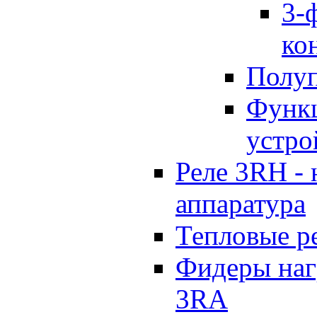
3-
ко
Полуп
Функц
устро
Реле 3RH -
аппаратура
Тепловые р
Фидеры наг
3RA