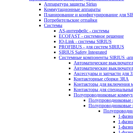
Аппаратура защиты Sirius
Коммутационные аппараты
Планирование и конфигурирование для SI
Потребительские отпайки
Системы
AS-интерфейс - системы
ECOFAST - системное решение
IO-Link - системы SIRIUS
PROFIBUS - для систем SIRIUS
SIRIUS Safety Integrated
Системные компоненты SIRIUS -ап
Автоматические выключател
Автоматические выключатели
Аксессуары и запчасти для 
Контакторные сборки 3RA
Контакторы для включения 
Контакторы для специальны
Полупроводниковые коммут
Полупроводниковые к
Полупроводниковые п
Полупроводни
1-фазн
1-фазн
1-фазн
1-фазн