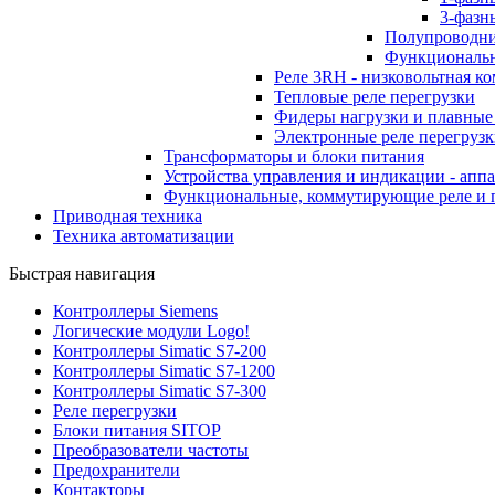
3-фазн
Полупроводни
Функциональны
Реле 3RH - низковольтная к
Тепловые реле перегрузки
Фидеры нагрузки и плавные
Электронные реле перегруз
Трансформаторы и блоки питания
Устройства управления и индикации - аппа
Функциональные, коммутирующие реле и пр
Приводная техника
Техника автоматизации
Быстрая навигация
Контроллеры Siemens
Логические модули Logo!
Контроллеры Simatic S7-200
Контроллеры Simatic S7-1200
Контроллеры Simatic S7-300
Реле перегрузки
Блоки питания SITOP
Преобразователи частоты
Предохранители
Контакторы