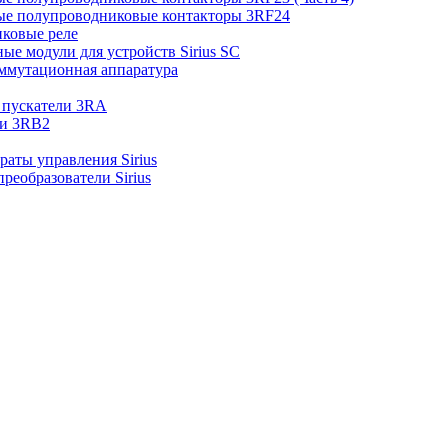
ые полупроводниковые контакторы 3RF24
ковые реле
е модули для устройств Sirius SC
оммутационная аппаратура
 пускатели 3RA
ки 3RB2
раты управления Sirius
еобразователи Sirius