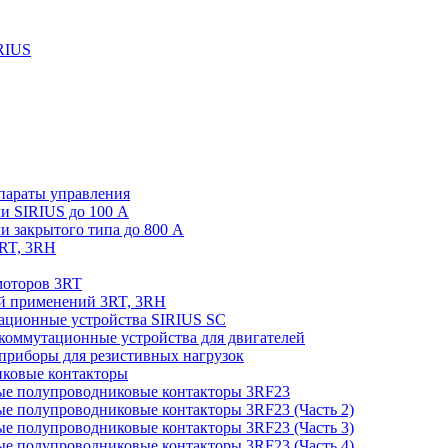
RIUS
параты управления
и SIRIUS до 100 А
 закрытого типа до 800 А
3RT, 3RH
моторов 3RT
й применений 3RT, 3RH
ационные устройства SIRIUS SC
оммутационные устройства для двигателей
риборы для резистивных нагрузок
ковые контакторы
ые полупроводниковые контакторы 3RF23
ые полупроводниковые контакторы 3RF23 (Часть 2)
ые полупроводниковые контакторы 3RF23 (Часть 3)
ые полупроводниковые контакторы 3RF23 (Часть 4)