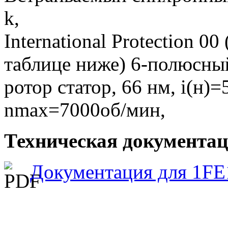
k,
International Protection 0
таблице ниже) 6-полюсны
ротор статор, 66 нм, i(н)=
nmax=7000об/мин,
Техническая документаци
Документация для 1FE