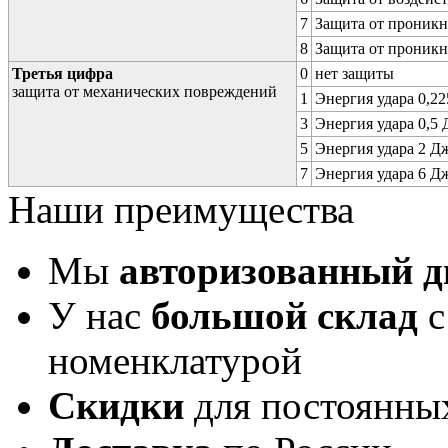
7
Защита от проникн
8
Защита от проникн
Третья цифра
0
нет защиты
защита от механических повреждений
1
Энергия удара 0,225
3
Энергия удара 0,5 Д
5
Энергия удара 2 Дж 
7
Энергия удара 6 Дж 
Наши преимущества
Мы
авторизованный 
У нас
большой склад
с
номенклатурой
Скидки
для постоянны