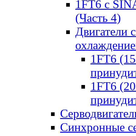
1FT6 с SIN
(Часть 4)
Двигатели 
охлаждени
1FT6 (150
принуди
1FT6 (200
принуди
Серводвигател
Синхронные се