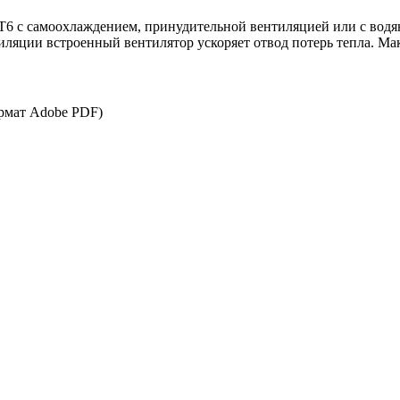
1FT6 с самоохлаждением, принудительной вентиляцией или с в
тиляции встроенный вентилятор ускоряет отвод потерь тепла. М
рмат Adobe PDF)