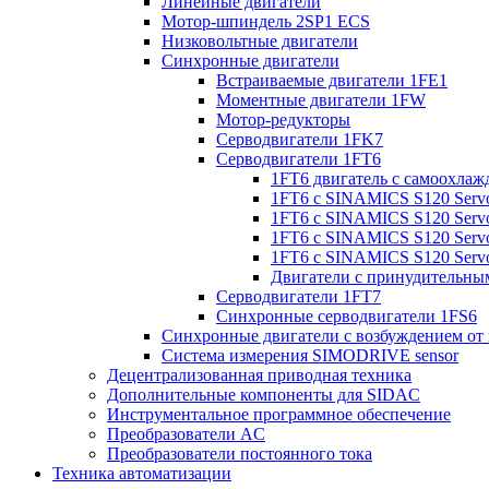
Линейные двигатели
Мотор-шпиндель 2SP1 ECS
Низковольтные двигатели
Синхронные двигатели
Встраиваемые двигатели 1FE1
Моментные двигатели 1FW
Мотор-редукторы
Серводвигатели 1FK7
Серводвигатели 1FT6
1FT6 двигатель с самоохлаж
1FT6 с SINAMICS S120 Servo
1FT6 с SINAMICS S120 Servo 
1FT6 с SINAMICS S120 Servo 
1FT6 с SINAMICS S120 Servo 
Двигатели с принудительны
Серводвигатели 1FT7
Синхронные серводвигатели 1FS6
Синхронные двигатели с возбуждением от
Система измерения SIMODRIVE sensor
Децентрализованная приводная техника
Дополнительные компоненты для SIDAC
Инструментальное программное обеспечение
Преобразователи AC
Преобразователи постоянного тока
Техника автоматизации