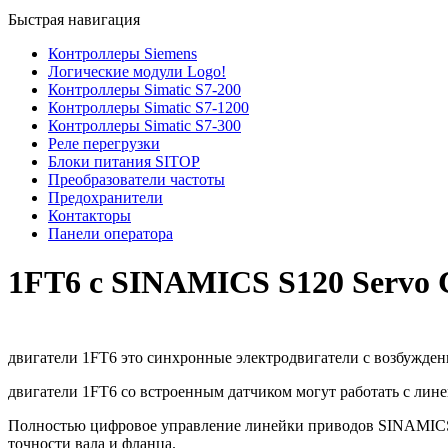
Быстрая навигация
Контроллеры Siemens
Логические модули Logo!
Контроллеры Simatic S7-200
Контроллеры Simatic S7-1200
Контроллеры Simatic S7-300
Реле перегрузки
Блоки питания SITOP
Преобразователи частоты
Предохранители
Контакторы
Панели оператора
1FT6 с SINAMICS S120 Servo 
двигатели 1FT6 это синхронные электродвигатели с возбужде
двигатели 1FT6 со встроенным датчиком могут работать с ли
Полностью цифровое управление линейки приводов SINAMICS S
точности вала и фланца.