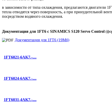
в зависимости от типа охлаждения, предлагаются двигатели 
тепла отводятся через поверхность, а при принудительной вен
посредством водяного охлаждения.
Документация для 1FT6 с SINAMICS S120 Servo Control
(фо
Документация для 1FT6 (19Мб)
1FT6021-6AK7.-....
1FT6024-6AK7.-....
1FT6031-4AK7.-....