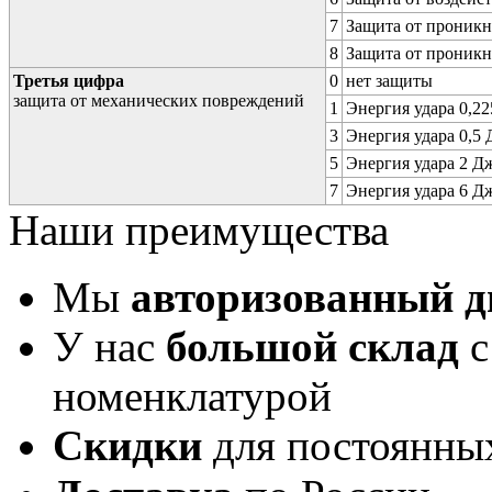
7
Защита от проникн
8
Защита от проникн
Третья цифра
0
нет защиты
защита от механических повреждений
1
Энергия удара 0,225
3
Энергия удара 0,5 Д
5
Энергия удара 2 Дж 
7
Энергия удара 6 Дж 
Наши преимущества
Мы
авторизованный 
У нас
большой склад
с
номенклатурой
Скидки
для постоянны