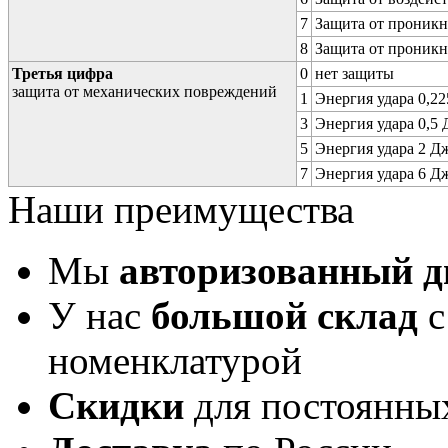
7
Защита от проникн
8
Защита от проникн
Третья цифра
0
нет защиты
защита от механических повреждений
1
Энергия удара 0,225
3
Энергия удара 0,5 Д
5
Энергия удара 2 Дж 
7
Энергия удара 6 Дж 
Наши преимущества
Мы
авторизованный 
У нас
большой склад
с
номенклатурой
Скидки
для постоянны