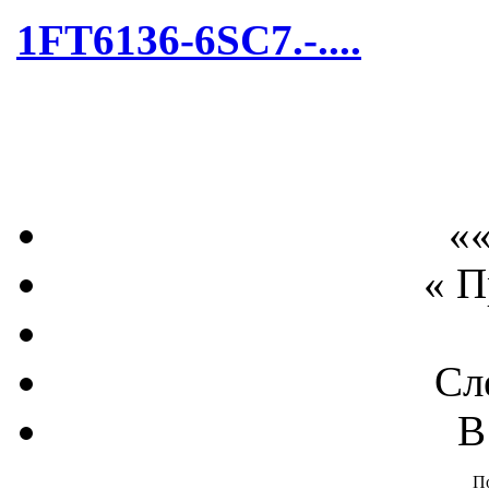
1FT6136-6SC7.-....
««
« 
Сл
В
П