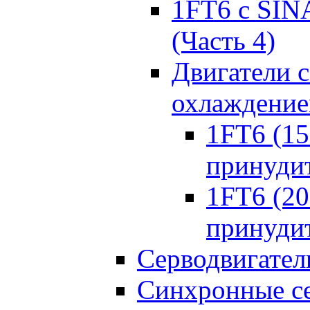
1FT6 с SIN
(Часть 4)
Двигатели 
охлаждени
1FT6 (150
принуди
1FT6 (200
принуди
Серводвигател
Синхронные се