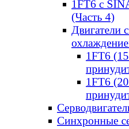
1FT6 с SIN
(Часть 4)
Двигатели 
охлаждени
1FT6 (150
принуди
1FT6 (200
принуди
Серводвигател
Синхронные се