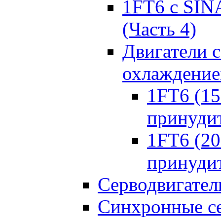
1FT6 с SIN
(Часть 4)
Двигатели 
охлаждени
1FT6 (150
принуди
1FT6 (200
принуди
Серводвигател
Синхронные се