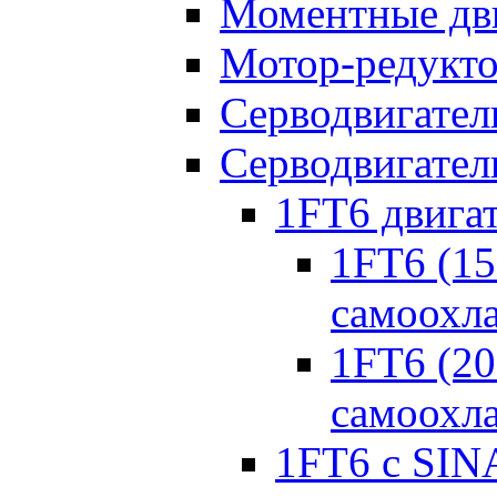
Моментные дв
Мотор-редукт
Серводвигател
Серводвигател
1FT6 двига
1FT6 (150
самоохл
1FT6 (20
самоохл
1FT6 с SIN