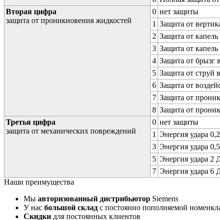
Вторая цифра
0
нет защиты
защита от проникновения жидкостей
1
Защита от вертик
2
Защита от капель
3
Защита от капель
4
Защита от брызг 
5
Защита от струй 
6
Защита от воздей
7
Защита от проник
8
Защита от прони
Третья цифра
0
нет защиты
защита от механических повреждений
1
Энергия удара 0,2
3
Энергия удара 0,5
5
Энергия удара 2 Д
7
Энергия удара 6 Д
Наши преимущества
Мы
авторизованный дистрибьютор
Siemens
У нас
большой склад
с постоянно пополняемой номенкл
Скидки
для постоянных клиентов