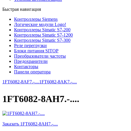
Быстрая навигация
Контроллеры Siemens
Логические модули Logo!
Контроллеры Simatic S7-200
Контроллеры Simatic S7-1200
Контроллеры Simatic S7-300
Реле перегрузки
Блоки питания SITOP
Преобразователи частоты
Предохранители
Контакторы
Панели оператора
1FT6082-8AF7.-....
1FT6082-8AK7.-....
1FT6082-8AH7.-....
Заказать 1FT6082-8AH7.-....