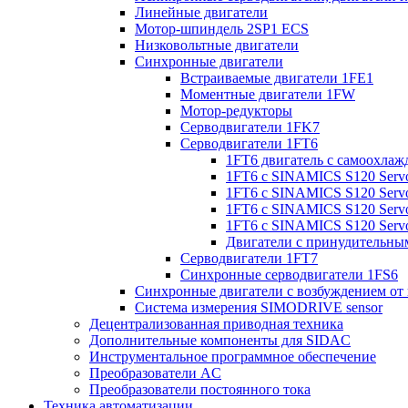
Линейные двигатели
Мотор-шпиндель 2SP1 ECS
Низковольтные двигатели
Синхронные двигатели
Встраиваемые двигатели 1FE1
Моментные двигатели 1FW
Мотор-редукторы
Серводвигатели 1FK7
Серводвигатели 1FT6
1FT6 двигатель с самоохлаж
1FT6 с SINAMICS S120 Servo
1FT6 с SINAMICS S120 Servo 
1FT6 с SINAMICS S120 Servo 
1FT6 с SINAMICS S120 Servo 
Двигатели с принудительны
Серводвигатели 1FT7
Синхронные серводвигатели 1FS6
Синхронные двигатели с возбуждением от
Система измерения SIMODRIVE sensor
Децентрализованная приводная техника
Дополнительные компоненты для SIDAC
Инструментальное программное обеспечение
Преобразователи AC
Преобразователи постоянного тока
Техника автоматизации