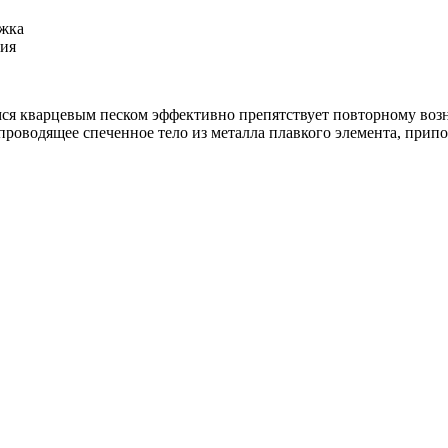
ржка
ния
мся кварцевым песком эффективно препятствует повторному во
проводящее спеченное тело из металла плавкого элемента, припо