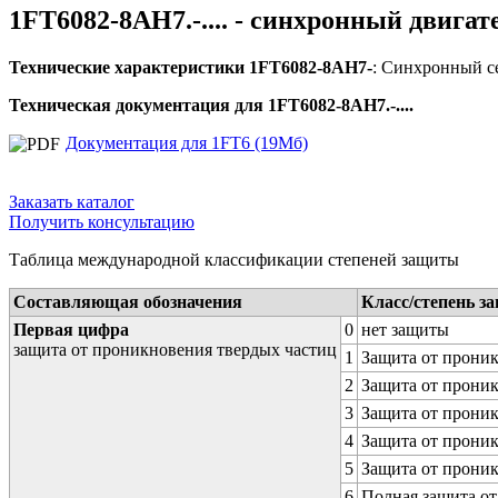
1FT6082-8AH7.-.... - синхронный двигат
Технические характеристики 1FT6082-8AH7-
: Синхронный се
Техническая документация для 1FT6082-8AH7.-....
Документация для 1FT6 (19Мб)
Заказать каталог
Получить консультацию
Таблица международной классификации степеней защиты
Составляющая обозначения
Класс/степень з
Первая цифра
0
нет защиты
защита от проникновения твердых частиц
1
Защита от проник
2
Защита от проник
3
Защита от проник
4
Защита от проник
5
Защита от проник
6
Полная защита о