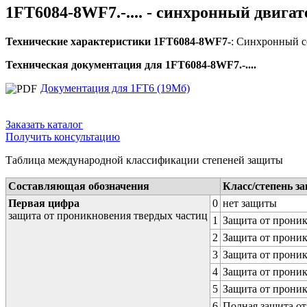
1FT6084-8WF7.-.... - синхронный двигат
Технические характеристики 1FT6084-8WF7-
: Синхронный с
Техническая документация для 1FT6084-8WF7.-....
Документация для 1FT6 (19Мб)
Заказать каталог
Получить консультацию
Таблица международной классификации степеней защиты
Составляющая обозначения
Класс/степень з
Первая цифра
0
нет защиты
защита от проникновения твердых частиц
1
Защита от проник
2
Защита от проник
3
Защита от проник
4
Защита от проник
5
Защита от проник
6
Полная защита о