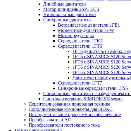
Линейные двигатели
Мотор-шпиндель 2SP1 ECS
Низковольтные двигатели
Синхронные двигатели
Встраиваемые двигатели 1FE1
Моментные двигатели 1FW
Мотор-редукторы
Серводвигатели 1FK7
Серводвигатели 1FT6
1FT6 двигатель с самоохлаж
1FT6 с SINAMICS S120 Servo
1FT6 с SINAMICS S120 Servo 
1FT6 с SINAMICS S120 Servo 
1FT6 с SINAMICS S120 Servo 
Двигатели с принудительны
Серводвигатели 1FT7
Синхронные серводвигатели 1FS6
Синхронные двигатели с возбуждением от
Система измерения SIMODRIVE sensor
Децентрализованная приводная техника
Дополнительные компоненты для SIDAC
Инструментальное программное обеспечение
Преобразователи AC
Преобразователи постоянного тока
Техника автоматизации