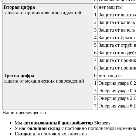
Вторая цифра
0
нет защиты
защита от проникновения жидкостей
1
Защита от вертик
2
Защита от капель
3
Защита от капель
4
Защита от брызг 
5
Защита от струй 
6
Защита от воздей
7
Защита от проник
8
Защита от прони
Третья цифра
0
нет защиты
защита от механических повреждений
1
Энергия удара 0,2
3
Энергия удара 0,5
5
Энергия удара 2 Д
7
Энергия удара 6 Д
Наши преимущества
Мы
авторизованный дистрибьютор
Siemens
У нас
большой склад
с постоянно пополняемой номенкл
Скидки
для постоянных клиентов