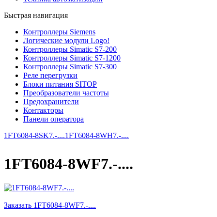
Быстрая навигация
Контроллеры Siemens
Логические модули Logo!
Контроллеры Simatic S7-200
Контроллеры Simatic S7-1200
Контроллеры Simatic S7-300
Реле перегрузки
Блоки питания SITOP
Преобразователи частоты
Предохранители
Контакторы
Панели оператора
1FT6084-8SK7.-....
1FT6084-8WH7.-....
1FT6084-8WF7.-....
Заказать 1FT6084-8WF7.-....