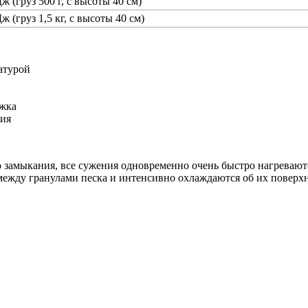
ж (груз 500 г, с высоты 40 см)
ж (груз 1,5 кг, с высоты 40 см)
атурой
ржка
ния
 замыкания, все сужения одновременно очень быстро нагреваютс
ежду гранулами песка и интенсивно охлаждаются об их поверхн