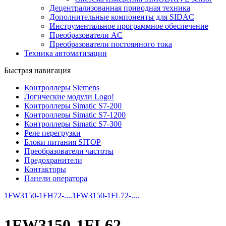
Децентрализованная приводная техника
Дополнительные компоненты для SIDAC
Инструментальное программное обеспечение
Преобразователи AC
Преобразователи постоянного тока
Техника автоматизации
Быстрая навигация
Контроллеры Siemens
Логические модули Logo!
Контроллеры Simatic S7-200
Контроллеры Simatic S7-1200
Контроллеры Simatic S7-300
Реле перегрузки
Блоки питания SITOP
Преобразователи частоты
Предохранители
Контакторы
Панели оператора
1FW3150-1FH72-....
1FW3150-1FL72-....
1FW3150-1FL62-....