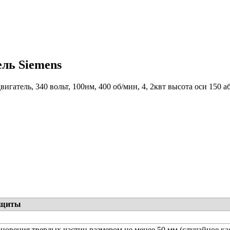
ель Siemens
игатель, 340 вольт, 100нм, 400 об/мин, 4, 2квт высота оси 150 
ащиты
новения твердых частиц размером не менее 50 мм (случайное ка