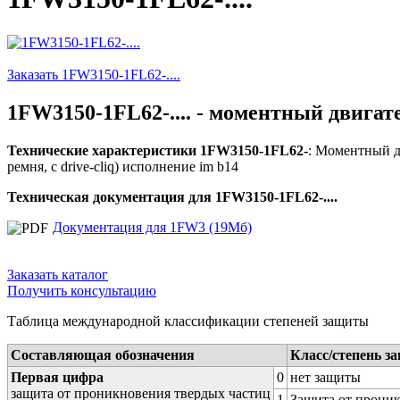
Заказать 1FW3150-1FL62-....
1FW3150-1FL62-.... - моментный двигат
Технические характеристики 1FW3150-1FL62-
: Моментный дв
ремня, с drive-cliq) исполнение im b14
Техническая документация для 1FW3150-1FL62-....
Документация для 1FW3 (19Мб)
Заказать каталог
Получить консультацию
Таблица международной классификации степеней защиты
Составляющая обозначения
Класс/степень з
Первая цифра
0
нет защиты
защита от проникновения твердых частиц
1
Защита от проник