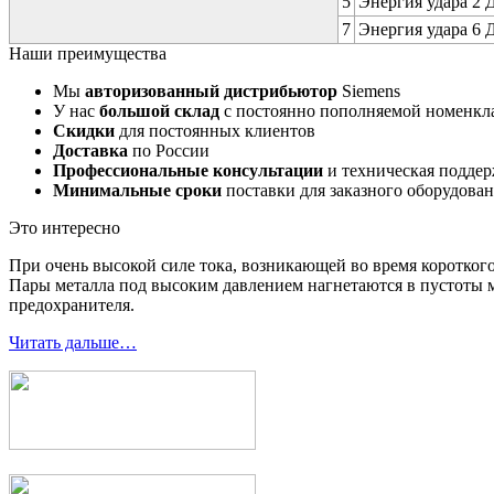
5
Энергия удара 2 Д
7
Энергия удара 6 Д
Наши преимущества
Мы
авторизованный дистрибьютор
Siemens
У нас
большой склад
с постоянно пополняемой номенкл
Скидки
для постоянных клиентов
Доставка
по России
Профессиональные консультации
и техническая подде
Минимальные сроки
поставки для заказного оборудова
Это интересно
При очень высокой силе тока, возникающей во время короткого
Пары металла под высоким давлением нагнетаются в пустоты м
предохранителя.
Читать дальше…