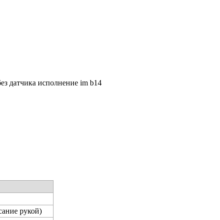
без датчика исполнение im b14
сание рукой)