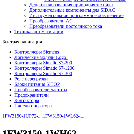
Децентрализованная приводная техника
Дополнительные компоненты для SIDAC
Инструментальное программное обеспечение
Преобразователи AC
Преобразователи постоянного тока
Техника автоматизации
Быстрая навигация
Контроллеры Siemens
Логические модули Logo!
Контроллеры Simatic S7-200
Контроллеры Simatic S7-1200
Контроллеры Simatic S7-300
Реле перегрузки
Блоки питания SITOP
Преобразователи частоты
Предохранители
Контакторы
Панели оператора
1FW3150-1UP72-....
1FW3150-1WL62-....
1FW3150-1WH62-....