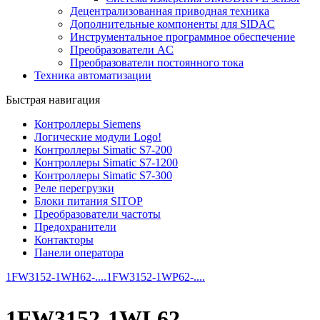
Децентрализованная приводная техника
Дополнительные компоненты для SIDAC
Инструментальное программное обеспечение
Преобразователи AC
Преобразователи постоянного тока
Техника автоматизации
Быстрая навигация
Контроллеры Siemens
Логические модули Logo!
Контроллеры Simatic S7-200
Контроллеры Simatic S7-1200
Контроллеры Simatic S7-300
Реле перегрузки
Блоки питания SITOP
Преобразователи частоты
Предохранители
Контакторы
Панели оператора
1FW3152-1WH62-....
1FW3152-1WP62-....
1FW3152-1WL62-....