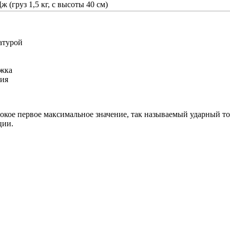
ж (груз 1,5 кг, с высоты 40 см)
атурой
ржка
ния
окое первое максимальное значение, так называемый ударный то
ции.