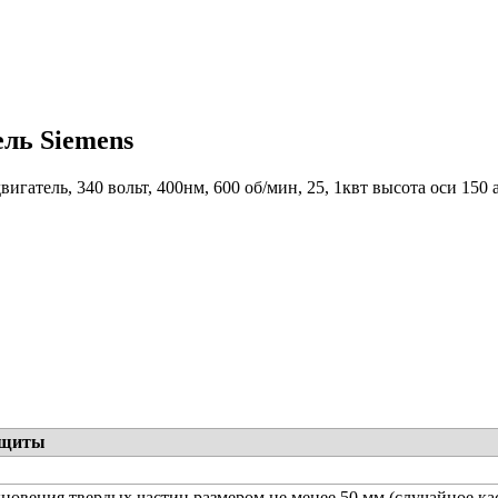
ель Siemens
игатель, 340 вольт, 400нм, 600 об/мин, 25, 1квт высота оси 150 
ащиты
новения твердых частиц размером не менее 50 мм (случайное ка