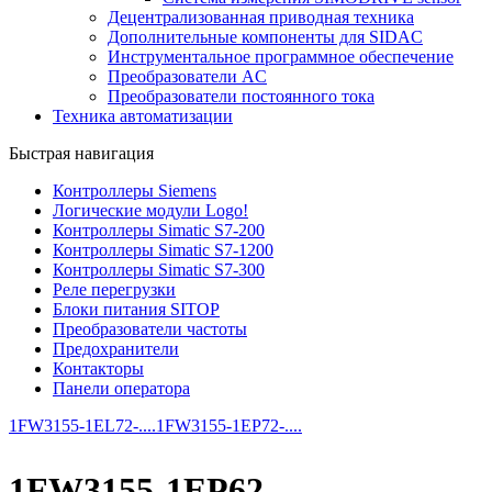
Децентрализованная приводная техника
Дополнительные компоненты для SIDAC
Инструментальное программное обеспечение
Преобразователи AC
Преобразователи постоянного тока
Техника автоматизации
Быстрая навигация
Контроллеры Siemens
Логические модули Logo!
Контроллеры Simatic S7-200
Контроллеры Simatic S7-1200
Контроллеры Simatic S7-300
Реле перегрузки
Блоки питания SITOP
Преобразователи частоты
Предохранители
Контакторы
Панели оператора
1FW3155-1EL72-....
1FW3155-1EP72-....
1FW3155-1EP62-....