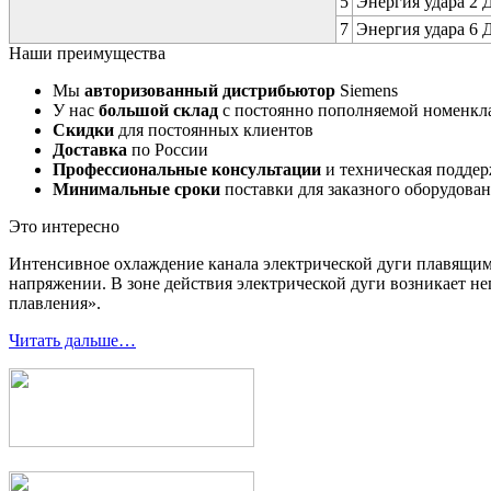
5
Энергия удара 2 Д
7
Энергия удара 6 Д
Наши преимущества
Мы
авторизованный дистрибьютор
Siemens
У нас
большой склад
с постоянно пополняемой номенкл
Скидки
для постоянных клиентов
Доставка
по России
Профессиональные консультации
и техническая подде
Минимальные сроки
поставки для заказного оборудова
Это интересно
Интенсивное охлаждение канала электрической дуги плавящи
напряжении. В зоне действия электрической дуги возникает не
плавления».
Читать дальше…