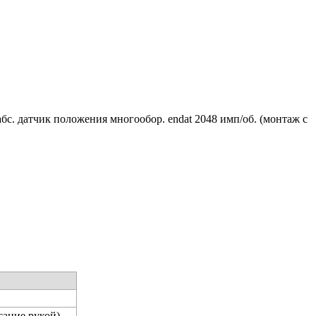
абс. датчик положения многообор. endat 2048 имп/об. (монтаж с
сание рукой)