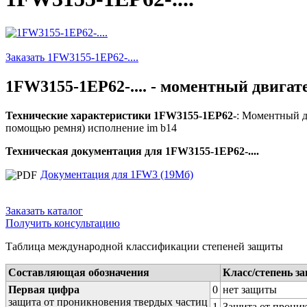
Заказать 1FW3155-1EP62-....
1FW3155-1EP62-.... - моментный двигат
Технические характеристики 1FW3155-1EP62-
: Моментный дв
помощью ремня) исполнение im b14
Техническая документация для 1FW3155-1EP62-....
Документация для 1FW3 (19Мб)
Заказать каталог
Получить консультацию
Таблица международной классификации степеней защиты
Составляющая обозначения
Класс/степень з
Первая цифра
0
нет защиты
защита от проникновения твердых частиц
1
Защита от проник