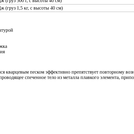
ж (груз 500 г, с высоты 40 см)
ж (груз 1,5 кг, с высоты 40 см)
атурой
ржка
ния
мся кварцевым песком эффективно препятствует повторному во
проводящее спеченное тело из металла плавкого элемента, припо