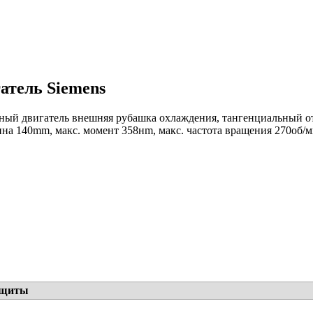
атель Siemens
ный двигатель внешняя рубашка охлаждения, тангенциальный отво
на 140mm, макс. момент 358нm, макс. частота вращения 270об/ми
ащиты