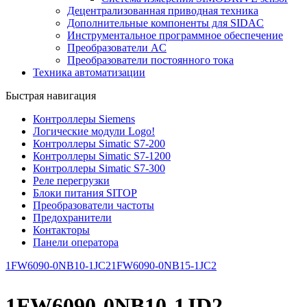
Децентрализованная приводная техника
Дополнительные компоненты для SIDAC
Инструментальное программное обеспечение
Преобразователи AC
Преобразователи постоянного тока
Техника автоматизации
Быстрая навигация
Контроллеры Siemens
Логические модули Logo!
Контроллеры Simatic S7-200
Контроллеры Simatic S7-1200
Контроллеры Simatic S7-300
Реле перегрузки
Блоки питания SITOP
Преобразователи частоты
Предохранители
Контакторы
Панели оператора
1FW6090-0NB10-1JC2
1FW6090-0NB15-1JC2
1FW6090-0NB10-1JD2