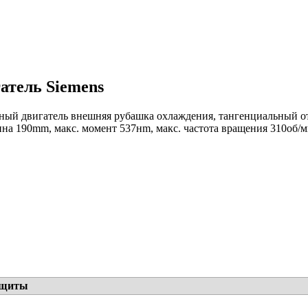
атель Siemens
ный двигатель внешняя рубашка охлаждения, тангенциальный отво
на 190mm, макс. момент 537нm, макс. частота вращения 310об/ми
ащиты