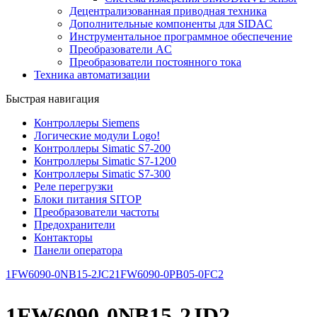
Децентрализованная приводная техника
Дополнительные компоненты для SIDAC
Инструментальное программное обеспечение
Преобразователи AC
Преобразователи постоянного тока
Техника автоматизации
Быстрая навигация
Контроллеры Siemens
Логические модули Logo!
Контроллеры Simatic S7-200
Контроллеры Simatic S7-1200
Контроллеры Simatic S7-300
Реле перегрузки
Блоки питания SITOP
Преобразователи частоты
Предохранители
Контакторы
Панели оператора
1FW6090-0NB15-2JC2
1FW6090-0PB05-0FC2
1FW6090-0NB15-2JD2