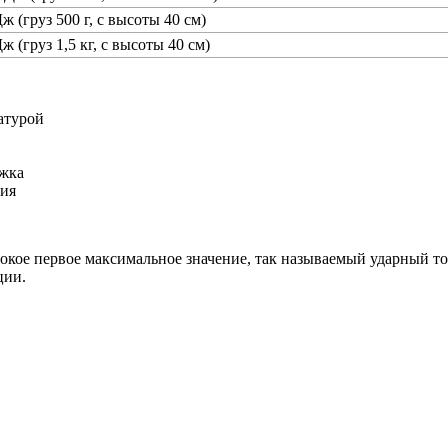
ж (груз 500 г, с высоты 40 см)
ж (груз 1,5 кг, с высоты 40 см)
атурой
ржка
ния
окое первое максимальное значение, так называемый ударный то
ции.