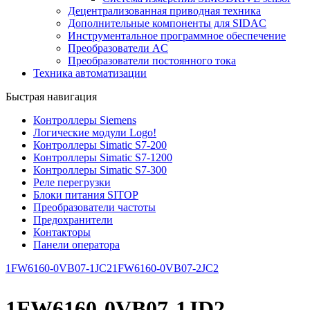
Децентрализованная приводная техника
Дополнительные компоненты для SIDAC
Инструментальное программное обеспечение
Преобразователи AC
Преобразователи постоянного тока
Техника автоматизации
Быстрая навигация
Контроллеры Siemens
Логические модули Logo!
Контроллеры Simatic S7-200
Контроллеры Simatic S7-1200
Контроллеры Simatic S7-300
Реле перегрузки
Блоки питания SITOP
Преобразователи частоты
Предохранители
Контакторы
Панели оператора
1FW6160-0VB07-1JC2
1FW6160-0VB07-2JC2
1FW6160-0VB07-1JD2