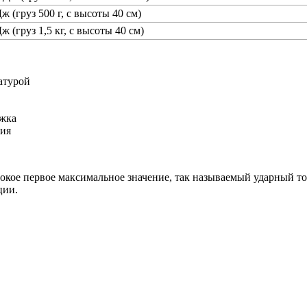
ж (груз 500 г, с высоты 40 см)
ж (груз 1,5 кг, с высоты 40 см)
атурой
ржка
ния
окое первое максимальное значение, так называемый ударный то
ции.