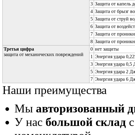
3
Защита от капель д
4
Защита от брызг в
5
Защита от струй в
6
Защита от воздейс
7
Защита от проникн
8
Защита от проникн
Третья цифра
0
нет защиты
защита от механических повреждений
1
Энергия удара 0,225
3
Энергия удара 0,5 Д
5
Энергия удара 2 Дж 
7
Энергия удара 6 Дж 
Наши преимущества
Мы
авторизованный 
У нас
большой склад
с