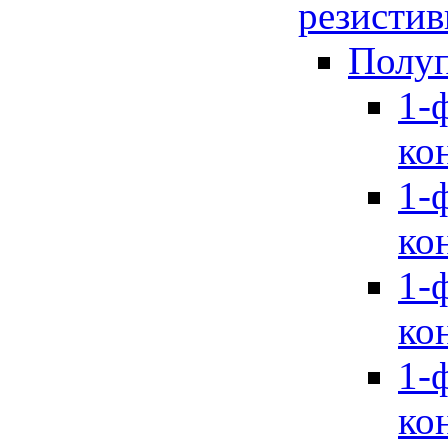
резистив
Полуп
1-
ко
1-
ко
1-
ко
1-
ко