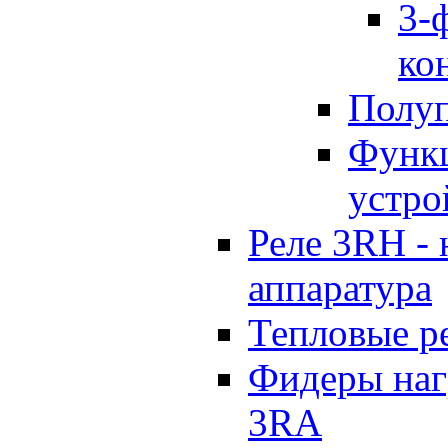
3-
ко
Полуп
Функц
устро
Реле 3RH -
аппаратура
Тепловые р
Фидеры наг
3RA