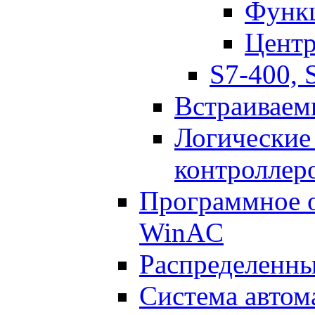
Функц
Центр
S7-400, 
Встраиваем
Логические
контроллер
Программное о
WinAC
Распределенны
Система авто