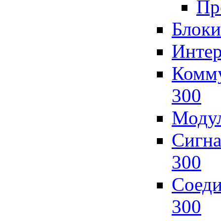
Пр
Блоки
Интер
Комму
300
Модул
Сигна
300
Соеди
300