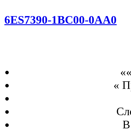
6ES7390-1BC00-0AA0
««
« 
Сл
В