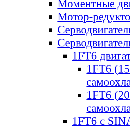
Моментные дв
Мотор-редукт
Серводвигател
Серводвигател
1FT6 двига
1FT6 (150
самоохл
1FT6 (20
самоохл
1FT6 с SIN